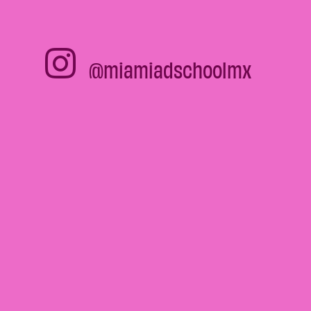
@miamiadschoolmx